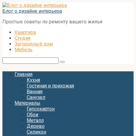
Перейти
к
Блог о дизайне интерьера
контенту
Простые советы по ремонту вашего жилья
Квартира
Студия
Загородный дом
Мебель
Поиск:
Главная
Кухня
Гостиная и прихожая
Ванная
Санузел
Материалы
Гипсокартон
Обои
Металл
Дерево
Силикон