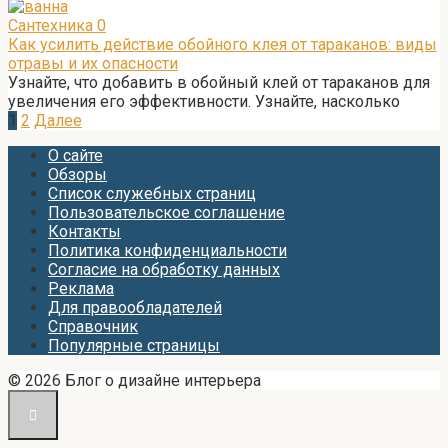
Сантехника
0
Как усилить действие обойного клея от тараканов: виды
отравы и их опасности
Узнайте, что добавить в обойный клей от тараканов для
увеличения его эффективности. Узнайте, насколько
Пагинация
1
2
Далее
записей
О сайте
Обзоры
Список служебных страниц
Пользовательское соглашение
Контакты
Политика конфиденциальности
Согласие на обработку данных
Реклама
Для правообладателей
Справочник
Популярные страницы
© 2026 Блог о дизайне интерьера