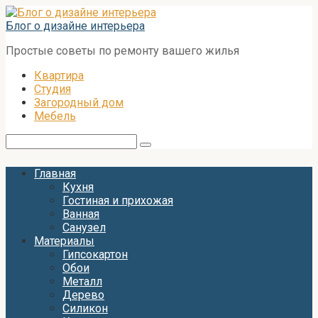
Перейти
к
Блог о дизайне интерьера
контенту
Простые советы по ремонту вашего жилья
Квартира
Студия
Загородный дом
Мебель
Поиск:
Главная
Кухня
Гостиная и прихожая
Ванная
Санузел
Материалы
Гипсокартон
Обои
Металл
Дерево
Силикон