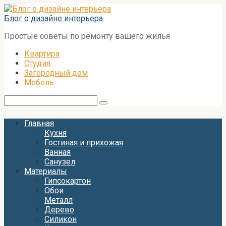
Перейти
к
Блог о дизайне интерьера
контенту
Простые советы по ремонту вашего жилья
Квартира
Студия
Загородный дом
Мебель
Поиск:
Главная
Кухня
Гостиная и прихожая
Ванная
Санузел
Материалы
Гипсокартон
Обои
Металл
Дерево
Силикон