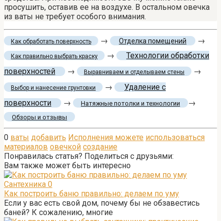
просушить, оставив ее на воздухе. В остальном овечка
из ваты не требует особого внимания.
→
→
Отделка помещений
Как обработать поверхность
→
Технологии обработки
Как правильно выбрать краску
поверхностей
→
→
Выравниваем и отделываем стены
→
Удаление с
Выбор и нанесение грунтовки
поверхности
→
→
Натяжные потолки и технологии
Обзоры и отзывы
0
ваты
добавить
Исполнения можете
использоваться
материалов
овечкой
создание
Понравилась статья? Поделиться с друзьями:
Вам также может быть интересно
Сантехника
0
Как построить баню правильно: делаем по уму
Если у вас есть свой дом, почему бы не обзавестись
баней? К сожалению, многие