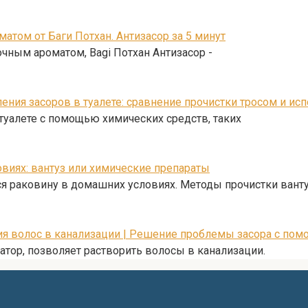
атом от Баги Потхан. Антизасор за 5 минут
чным ароматом, Bagi Потхан Антизасор -
ния засоров в туалете: сравнение прочистки тросом и ис
 туалете с помощью химических средств, таких
виях: вантуз или химические препараты
ся раковину в домашних условиях. Методы прочистки вант
ия волос в канализации | Решение проблемы засора с по
атор, позволяет растворить волосы в канализации.