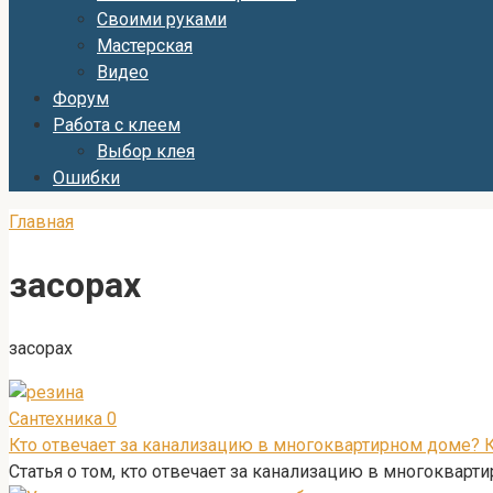
Своими руками
Мастерская
Видео
Форум
Работа с клеем
Выбор клея
Ошибки
Главная
засорах
засорах
Сантехника
0
Кто отвечает за канализацию в многоквартирном доме? К
Статья о том, кто отвечает за канализацию в многокварт