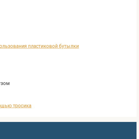
пользования пластиковой бутылки
узом
мощью тросика