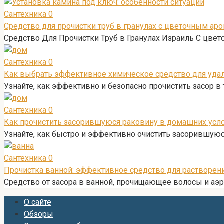
Сантехника
0
Средство для прочистки труб в гранулах с цветочным аром
Средство Для Прочистки Труб в Гранулах Израиль С цвето
Сантехника
0
Как выбрать эффективное химическое средство для удале
Узнайте, как эффективно и безопасно прочистить засор в
Сантехника
0
Как прочистить засорившуюся раковину в домашних усло
Узнайте, как быстро и эффективно очистить засорившую
Сантехника
0
Прочистка ванной: эффективное средство для растворен
Средство от засора в ванной, прочищающее волосы и аэр
О сайте
Обзоры