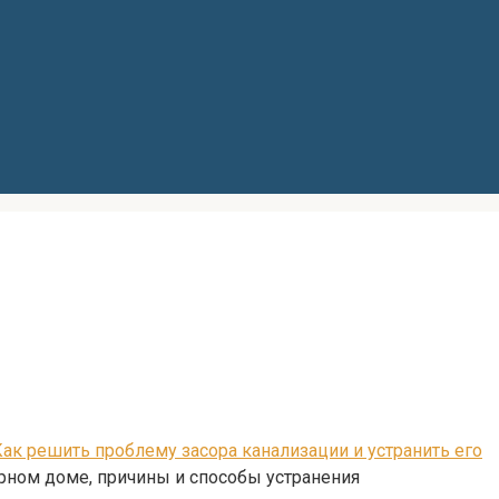
ак решить проблему засора канализации и устранить его
ирном доме, причины и способы устранения