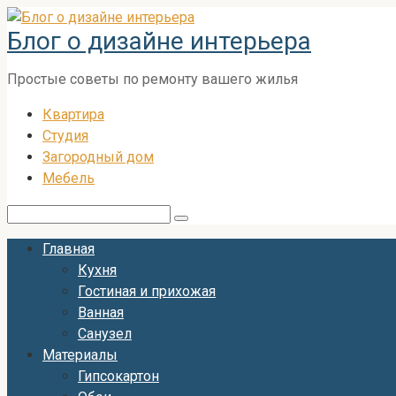
Перейти
Блог о дизайне интерьера
к
контенту
Простые советы по ремонту вашего жилья
Квартира
Студия
Загородный дом
Мебель
Поиск:
Главная
Кухня
Гостиная и прихожая
Ванная
Санузел
Материалы
Гипсокартон