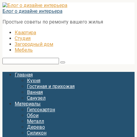
Перейти
к
Блог о дизайне интерьера
контенту
Простые советы по ремонту вашего жилья
Квартира
Студия
Загородный дом
Мебель
Поиск:
Главная
Кухня
Гостиная и прихожая
Ванная
Санузел
Материалы
Гипсокартон
Обои
Металл
Дерево
Силикон