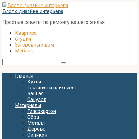
Перейти
к
Блог о дизайне интерьера
контенту
Простые советы по ремонту вашего жилья
Квартира
Студия
Загородный дом
Мебель
Поиск:
Главная
Кухня
Гостиная и прихожая
Ванная
Санузел
Материалы
Гипсокартон
Обои
Металл
Дерево
Силикон