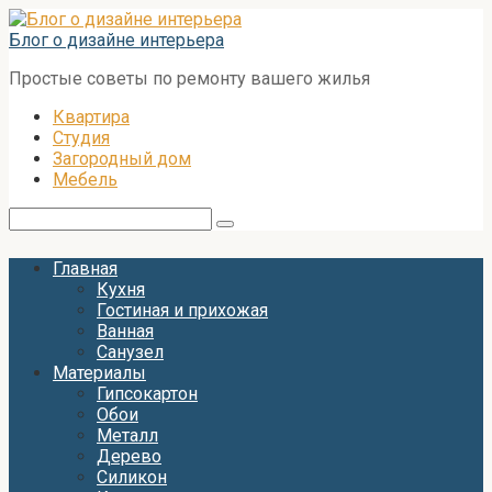
Перейти
к
Блог о дизайне интерьера
контенту
Простые советы по ремонту вашего жилья
Квартира
Студия
Загородный дом
Мебель
Поиск:
Главная
Кухня
Гостиная и прихожая
Ванная
Санузел
Материалы
Гипсокартон
Обои
Металл
Дерево
Силикон