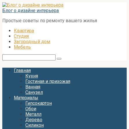
Перейти
к
Блог о дизайне интерьера
контенту
Простые советы по ремонту вашего жилья
Квартира
Студия
Загородный дом
Мебель
Поиск:
Главная
Кухня
Гостиная и прихожая
Ванная
Санузел
Материалы
Гипсокартон
Обои
Металл
Дерево
Силикон