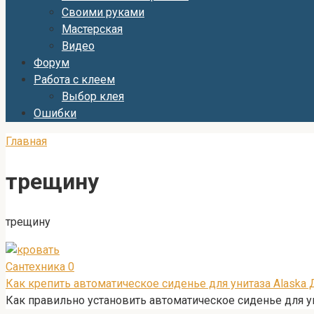
Своими руками
Мастерская
Видео
Форум
Работа с клеем
Выбор клея
Ошибки
Главная
трещину
трещину
Сантехника
0
Как крепить автоматическое сиденье для унитаза Alaska
Как правильно установить автоматическое сиденье для ун