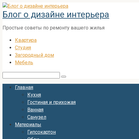
Перейти
Блог о дизайне интерьера
к
контенту
Простые советы по ремонту вашего жилья
Квартира
Студия
Загородный дом
Мебель
Поиск:
Главная
Кухня
Гостиная и прихожая
Ванная
Санузел
Материалы
Гипсокартон