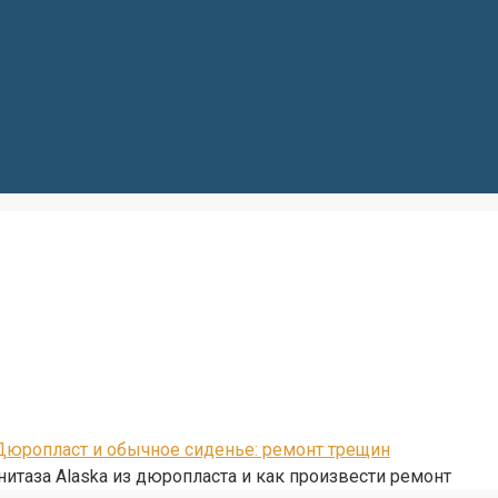
 Дюропласт и обычное сиденье: ремонт трещин
итаза Alaska из дюропласта и как произвести ремонт