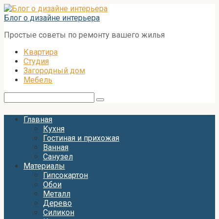
Перейти
к
Блог о дизайне интерьера
контенту
Простые советы по ремонту вашего жилья
Квартира
Студия
Загородный дом
Мебель
Поиск:
Главная
Кухня
Гостиная и прихожая
Ванная
Санузел
Материалы
Гипсокартон
Обои
Металл
Дерево
Силикон