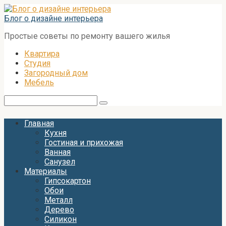
Перейти
к
Блог о дизайне интерьера
контенту
Простые советы по ремонту вашего жилья
Квартира
Студия
Загородный дом
Мебель
Поиск:
Главная
Кухня
Гостиная и прихожая
Ванная
Санузел
Материалы
Гипсокартон
Обои
Металл
Дерево
Силикон