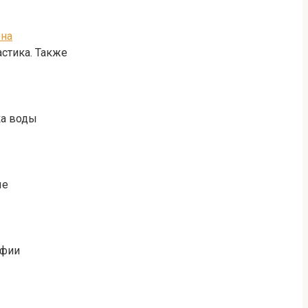
она
стика. Также
ка воды
ые
афии