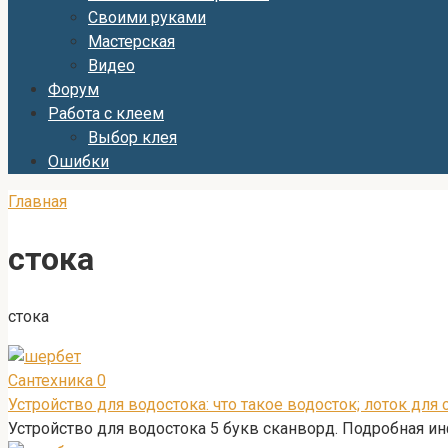
Своими руками
Мастерская
Видео
Форум
Работа с клеем
Выбор клея
Ошибки
Главная
стока
стока
Сантехника
0
Устройство для водостока: что такое водосток; лоток дл
Устройство для водостока 5 букв сканворд. Подробная и