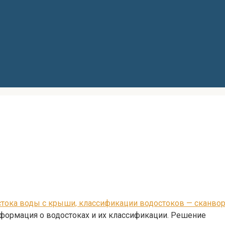
я стока воды с крыши, классификации водостоков — сканвор
нформация о водостоках и их классификации. Решение