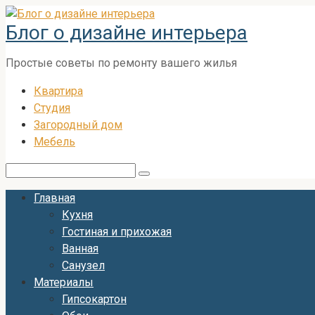
Перейти
Блог о дизайне интерьера
к
контенту
Простые советы по ремонту вашего жилья
Квартира
Студия
Загородный дом
Мебель
Поиск:
Главная
Кухня
Гостиная и прихожая
Ванная
Санузел
Материалы
Гипсокартон