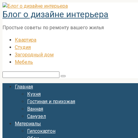
Перейти
Блог о дизайне интерьера
к
контенту
Простые советы по ремонту вашего жилья
Квартира
Студия
Загородный дом
Мебель
Поиск:
Главная
Кухня
Гостиная и прихожая
Ванная
Санузел
Материалы
Гипсокартон