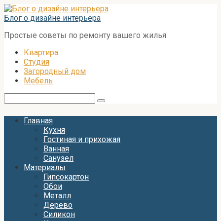
Перейти
к
Блог о дизайне интерьера
контенту
Простые советы по ремонту вашего жилья
Квартира
Студия
Загородный дом
Мебель
Поиск:
Главная
Кухня
Гостиная и прихожая
Ванная
Санузел
Материалы
Гипсокартон
Обои
Металл
Дерево
Силикон