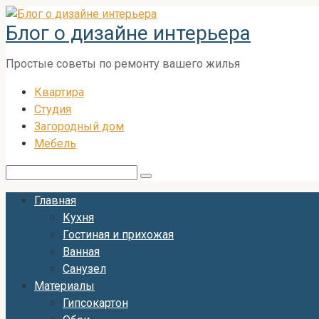
Перейти
Блог о дизайне интерьера
к
контенту
Простые советы по ремонту вашего жилья
Квартира
Студия
Загородный дом
Мебель
Поиск:
Главная
Кухня
Гостиная и прихожая
Ванная
Санузел
Материалы
Гипсокартон