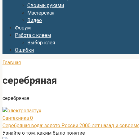
Своими руками
Мастерская
Видео
Форум
Работа с клеем
Выбор клея
Ошибки
Главная
серебряная
серебряная
Сантехника
0
Серебряная вода: золото России 2000 лет назад и соврем
Узнайте о том, каким было понятие