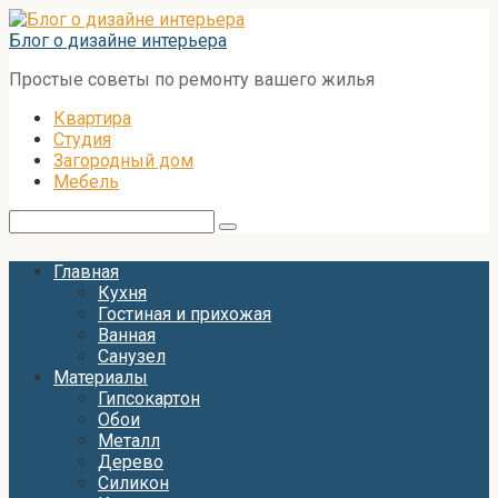
Перейти
к
Блог о дизайне интерьера
контенту
Простые советы по ремонту вашего жилья
Квартира
Студия
Загородный дом
Мебель
Поиск:
Главная
Кухня
Гостиная и прихожая
Ванная
Санузел
Материалы
Гипсокартон
Обои
Металл
Дерево
Силикон