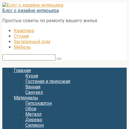
Перейти
к
Блог о дизайне интерьера
контенту
Простые советы по ремонту вашего жилья
Квартира
Студия
Загородный дом
Мебель
Поиск:
Главная
Кухня
Гостиная и прихожая
Ванная
Санузел
Материалы
Гипсокартон
Обои
Металл
Дерево
Силикон