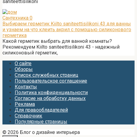
saniteettisilikoni
Сантехника
0
Выбираем герметик Kiilto saniteettisilikoni 43 для ванны
и узнаем на что клеить акрил с помощью силиконового
герметика
Какой герметик выбрать для ванной комнаты?
Рекомендуем Kiilto saniteettisilikoni 43 - надежный
силиконовый герметик,
О сайте
Обзоры
Список служебных страниц
Пользовательское соглашение
Контакты
Политика конфиденциальности
Согласие на обработку данных
Реклама
Для правообладателей
Справочник
Популярные страницы
© 2026 Блог о дизайне интерьера