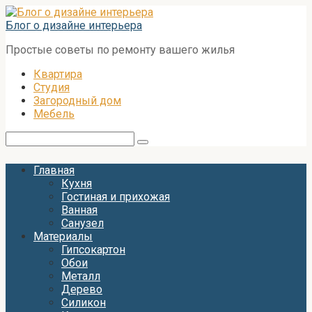
Перейти
к
Блог о дизайне интерьера
контенту
Простые советы по ремонту вашего жилья
Квартира
Студия
Загородный дом
Мебель
Поиск:
Главная
Кухня
Гостиная и прихожая
Ванная
Санузел
Материалы
Гипсокартон
Обои
Металл
Дерево
Силикон