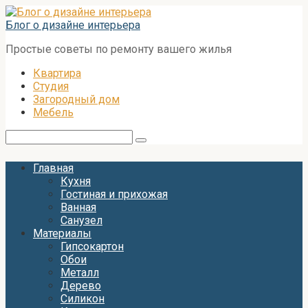
Перейти
к
Блог о дизайне интерьера
контенту
Простые советы по ремонту вашего жилья
Квартира
Студия
Загородный дом
Мебель
Поиск:
Главная
Кухня
Гостиная и прихожая
Ванная
Санузел
Материалы
Гипсокартон
Обои
Металл
Дерево
Силикон