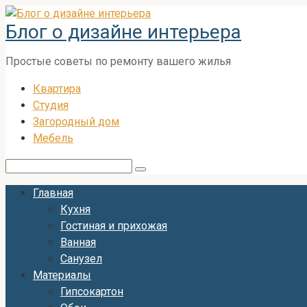
Перейти
Блог о дизайне интерьера
к
контенту
Простые советы по ремонту вашего жилья
Квартира
Студия
Загородный дом
Мебель
Поиск:
Главная
Кухня
Гостиная и прихожая
Ванная
Санузел
Материалы
Гипсокартон