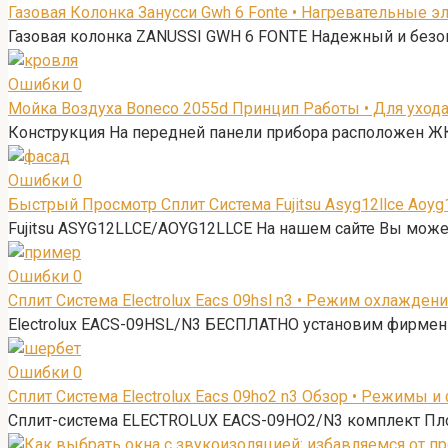
Газовая Колонка Занусси Gwh 6 Fonte • Нагревательные 
Газовая колонка ZANUSSI GWH 6 FONTE Надежный и безо
Ошибки
0
Мойка Воздуха Boneco 2055d Принцип Работы • Для уход
Конструкция На передней панели прибора расположен Ж
Ошибки
0
Быстрый Просмотр Сплит Система Fujitsu Asyg12llce Aoyg
Fujitsu ASYG12LLCE/AOYG12LLCE На нашем сайте Вы может
Ошибки
0
Сплит Система Electrolux Eacs 09hsl n3 • Режим охлажден
Electrolux EACS-09HSL/N3 БЕСПЛАТНО установим фирменн
Ошибки
0
Сплит Система Electrolux Eacs 09ho2 n3 Обзор • Режимы и
Сплит-система ELECTROLUX EACS-09HO2/N3 комплект Площ