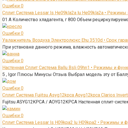
Ошибки
0
Сплит Система Lessar ls He09kla2a lu He09kla2a • Режимы
01 А Количество хладагента, г 800 Объем рециркулируемо
Ошибки
0
Увлажнитель Воздуха Электролюкс Ehu 3510d • Срок гаран
При установке данного режима, влажность автоматически
Ошибки
0
Настенная Сплит Система Ballu Bsli 09hn1 • Режимы и фун
5 , Igor Плюсы Минусы Отзыв Выбрал модель эту от Баллу
Ошибки
0
Сплит Система Fujitsu Asyg12kpca Aoyg12kpca Clarios Inv
Fujitsu ASYG12KPCA / AOYG12KPCA Настенная сплит-сист
Ошибки
0
Сплит Система Lessar ls H09kpa2 lu H09kpa2 • Режимы и 