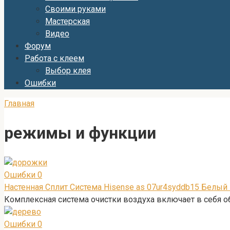
Своими руками
Мастерская
Видео
Форум
Работа с клеем
Выбор клея
Ошибки
Главная
режимы и функции
Ошибки
0
Настенная Сплит Система Hisense as 07ur4syddb15 Белый
Комплексная система очистки воздуха включает в себя о
Ошибки
0