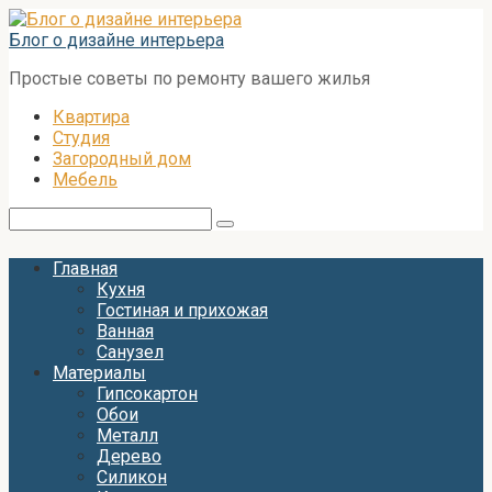
Перейти
к
Блог о дизайне интерьера
контенту
Простые советы по ремонту вашего жилья
Квартира
Студия
Загородный дом
Мебель
Поиск:
Главная
Кухня
Гостиная и прихожая
Ванная
Санузел
Материалы
Гипсокартон
Обои
Металл
Дерево
Силикон