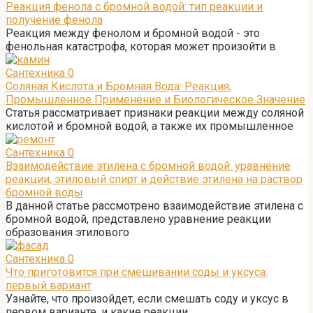
Реакция фенола с бромной водой: тип реакции и
получение фенола
Реакция между фенолом и бромной водой - это
фенольная катастрофа, которая может произойти в
Сантехника
0
Соляная Кислота и Бромная Вода: Реакция,
Промышленное Применение и Биологическое Значение
Статья рассматривает признаки реакции между соляной
кислотой и бромной водой, а также их промышленное
Сантехника
0
Взаимодействие этилена с бромной водой: уравнение
реакции, этиловый спирт и действие этилена на раствор
бромной воды
В данной статье рассмотрено взаимодействие этилена с
бромной водой, представлено уравнение реакции
образования этилового
Сантехника
0
Что приготовится при смешивании соды и уксуса:
первый вариант
Узнайте, что произойдет, если смешать соду и уксус в
первом варианте, и какие реакции