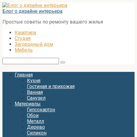
Перейти
к
Блог о дизайне интерьера
контенту
Простые советы по ремонту вашего жилья
Квартира
Студия
Загородный дом
Мебель
Поиск:
Главная
Кухня
Гостиная и прихожая
Ванная
Санузел
Материалы
Гипсокартон
Обои
Металл
Дерево
Силикон