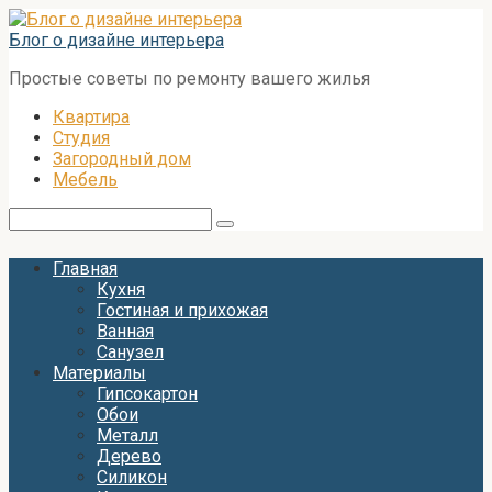
Перейти
к
Блог о дизайне интерьера
контенту
Простые советы по ремонту вашего жилья
Квартира
Студия
Загородный дом
Мебель
Поиск:
Главная
Кухня
Гостиная и прихожая
Ванная
Санузел
Материалы
Гипсокартон
Обои
Металл
Дерево
Силикон