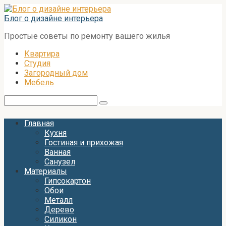
Перейти
к
Блог о дизайне интерьера
контенту
Простые советы по ремонту вашего жилья
Квартира
Студия
Загородный дом
Мебель
Поиск:
Главная
Кухня
Гостиная и прихожая
Ванная
Санузел
Материалы
Гипсокартон
Обои
Металл
Дерево
Силикон