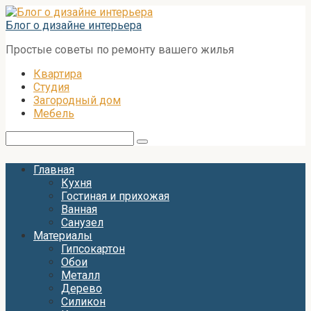
Перейти
к
Блог о дизайне интерьера
контенту
Простые советы по ремонту вашего жилья
Квартира
Студия
Загородный дом
Мебель
Поиск:
Главная
Кухня
Гостиная и прихожая
Ванная
Санузел
Материалы
Гипсокартон
Обои
Металл
Дерево
Силикон