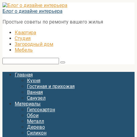
Перейти
к
Блог о дизайне интерьера
контенту
Простые советы по ремонту вашего жилья
Квартира
Студия
Загородный дом
Мебель
Поиск:
Главная
Кухня
Гостиная и прихожая
Ванная
Санузел
Материалы
Гипсокартон
Обои
Металл
Дерево
Силикон