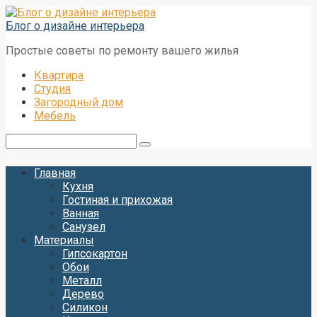
Перейти
к
Блог о дизайне интерьера
контенту
Простые советы по ремонту вашего жилья
Квартира
Студия
Загородный дом
Мебель
Поиск:
Главная
Кухня
Гостиная и прихожая
Ванная
Санузел
Материалы
Гипсокартон
Обои
Металл
Дерево
Силикон