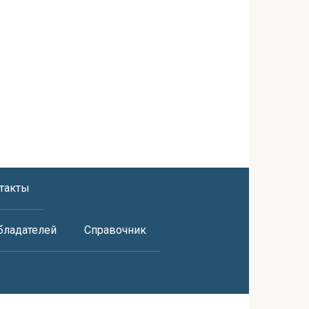
такты
бладателей
Справочник