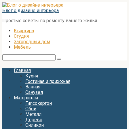
Перейти
к
Блог о дизайне интерьера
контенту
Простые советы по ремонту вашего жилья
Квартира
Студия
Загородный дом
Мебель
Поиск:
Главная
Кухня
Гостиная и прихожая
Ванная
Санузел
Материалы
Гипсокартон
Обои
Металл
Дерево
Силикон