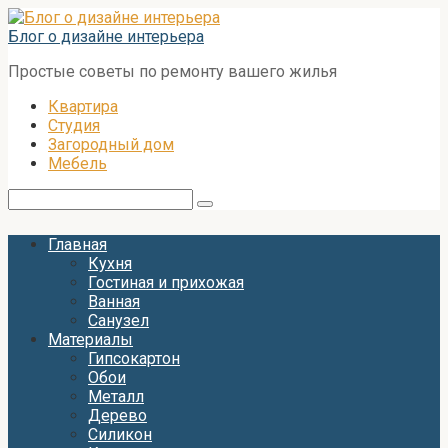
Перейти
к
Блог о дизайне интерьера
контенту
Простые советы по ремонту вашего жилья
Квартира
Студия
Загородный дом
Мебель
Поиск:
Главная
Кухня
Гостиная и прихожая
Ванная
Санузел
Материалы
Гипсокартон
Обои
Металл
Дерево
Силикон