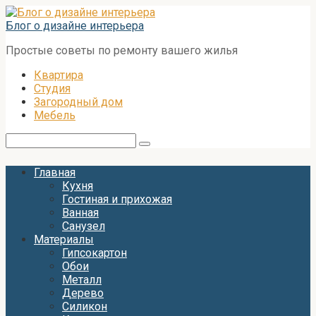
Перейти
к
Блог о дизайне интерьера
контенту
Простые советы по ремонту вашего жилья
Квартира
Студия
Загородный дом
Мебель
Поиск:
Главная
Кухня
Гостиная и прихожая
Ванная
Санузел
Материалы
Гипсокартон
Обои
Металл
Дерево
Силикон