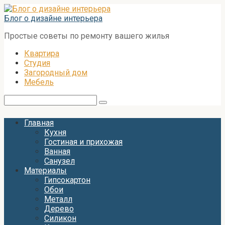
Перейти
к
Блог о дизайне интерьера
контенту
Простые советы по ремонту вашего жилья
Квартира
Студия
Загородный дом
Мебель
Поиск:
Главная
Кухня
Гостиная и прихожая
Ванная
Санузел
Материалы
Гипсокартон
Обои
Металл
Дерево
Силикон