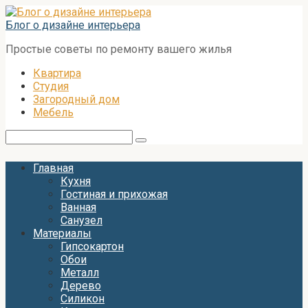
Перейти
к
Блог о дизайне интерьера
контенту
Простые советы по ремонту вашего жилья
Квартира
Студия
Загородный дом
Мебель
Поиск:
Главная
Кухня
Гостиная и прихожая
Ванная
Санузел
Материалы
Гипсокартон
Обои
Металл
Дерево
Силикон