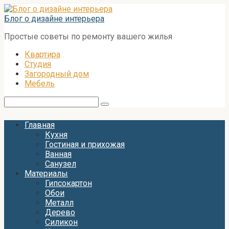
Перейти
к
Блог о дизайне интерьера
контенту
Простые советы по ремонту вашего жилья
Квартира
Студия
Загородный дом
Мебель
Поиск:
Главная
Кухня
Гостиная и прихожая
Ванная
Санузел
Материалы
Гипсокартон
Обои
Металл
Дерево
Силикон