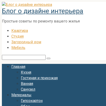
Перейти
Блог о дизайне интерьера
к
контенту
Простые советы по ремонту вашего жилья
Квартира
Студия
Загородный дом
Мебель
Поиск:
Главная
Кухня
Гостиная и прихожая
Ванная
Санузел
Материалы
Гипсокартон