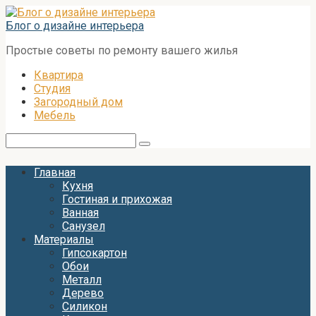
Перейти
к
Блог о дизайне интерьера
контенту
Простые советы по ремонту вашего жилья
Квартира
Студия
Загородный дом
Мебель
Поиск:
Главная
Кухня
Гостиная и прихожая
Ванная
Санузел
Материалы
Гипсокартон
Обои
Металл
Дерево
Силикон