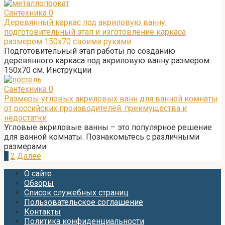
Сантехника
0
Деревянный каркас под акриловую ванну:
подготовительный этап и изготовление каркаса
размером 150х70 своими руками
Подготовительный этап работы по созданию
деревянного каркаса под акриловую ванну размером
150х70 см. Инструкции
Сантехника
0
Размеры угловых акриловых ванн для ванной комнаты
от российских производителей: преимущества и
недостатки
Угловые акриловые ванны – это популярное решение
для ванной комнаты. Познакомьтесь с различными
размерами
Пагинация
1
2
Далее
записей
О сайте
Обзоры
Список служебных страниц
Пользовательское соглашение
Контакты
Политика конфиденциальности