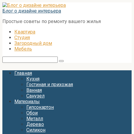
Перейти
к
Блог о дизайне интерьера
контенту
Простые советы по ремонту вашего жилья
Квартира
Студия
Загородный дом
Мебель
Поиск:
Главная
Кухня
Гостиная и прихожая
Ванная
Санузел
Материалы
Гипсокартон
Обои
Металл
Дерево
Силикон