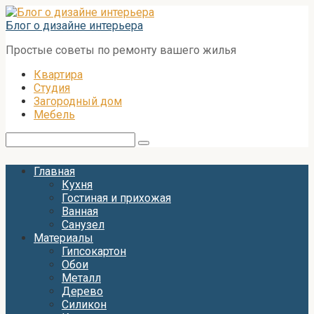
Перейти
к
Блог о дизайне интерьера
контенту
Простые советы по ремонту вашего жилья
Квартира
Студия
Загородный дом
Мебель
Поиск:
Главная
Кухня
Гостиная и прихожая
Ванная
Санузел
Материалы
Гипсокартон
Обои
Металл
Дерево
Силикон