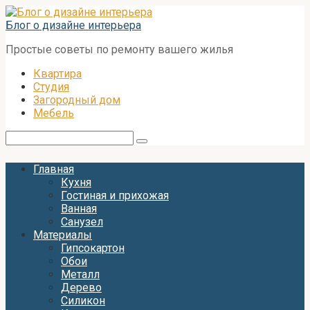
Перейти
к
Блог о дизайне интерьера
контенту
Простые советы по ремонту вашего жилья
Квартира
Студия
Загородный дом
Мебель
Поиск:
Главная
Кухня
Гостиная и прихожая
Ванная
Санузел
Материалы
Гипсокартон
Обои
Металл
Дерево
Силикон