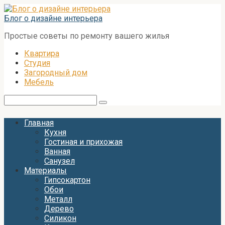
Перейти
к
Блог о дизайне интерьера
контенту
Простые советы по ремонту вашего жилья
Квартира
Студия
Загородный дом
Мебель
Поиск:
Главная
Кухня
Гостиная и прихожая
Ванная
Санузел
Материалы
Гипсокартон
Обои
Металл
Дерево
Силикон