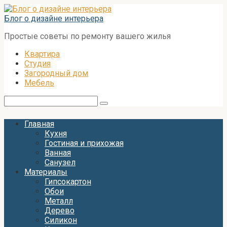
Перейти
к
Блог о дизайне интерьера
контенту
Простые советы по ремонту вашего жилья
Квартира
Студия
Загородный дом
Мебель
Поиск:
Главная
Кухня
Гостиная и прихожая
Ванная
Санузел
Материалы
Гипсокартон
Обои
Металл
Дерево
Силикон