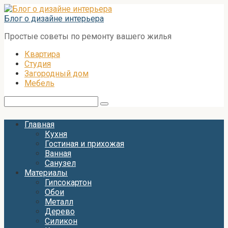
Перейти
к
Блог о дизайне интерьера
контенту
Простые советы по ремонту вашего жилья
Квартира
Студия
Загородный дом
Мебель
Поиск:
Главная
Кухня
Гостиная и прихожая
Ванная
Санузел
Материалы
Гипсокартон
Обои
Металл
Дерево
Силикон