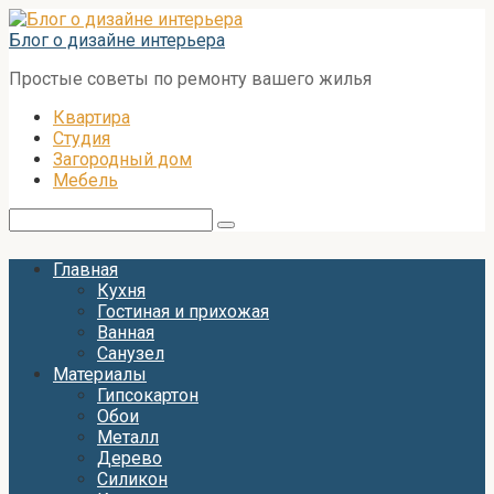
Перейти
к
Блог о дизайне интерьера
контенту
Простые советы по ремонту вашего жилья
Квартира
Студия
Загородный дом
Мебель
Поиск:
Главная
Кухня
Гостиная и прихожая
Ванная
Санузел
Материалы
Гипсокартон
Обои
Металл
Дерево
Силикон