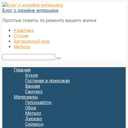
Перейти
к
Блог о дизайне интерьера
контенту
Простые советы по ремонту вашего жилья
Квартира
Студия
Загородный дом
Мебель
Поиск:
Главная
Кухня
Гостиная и прихожая
Ванная
Санузел
Материалы
Гипсокартон
Обои
Металл
Дерево
Силикон