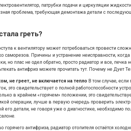
лектровентилятор, патрубки подачи и циркуляции жидкости
езная проблема, требующая демонтажа детали с последую
стала греть?
доступа к вентилятору может потребоваться провести сло
о саморезов. Причины и устранение неисправности, когда 
, но плас не одел обратно, просто радиатор и все, печка н
вытекать антифриз можете прочитать тут. Почему не Дует Т
ом, не греет, не включается на тепло
В том случае, если
ок, это свидетельствует о полной работоспособности устро
только в крайнем «горячем» положении, это свидетельству
мкой операции, лучше в первую очередь проверить электр
 его детали, не говоря уже о диагностике, необходимо по
салоне.
во горячего антифриза, радиатор отопителя остаётся холодн