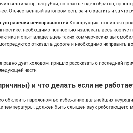
ил вентилятор, патрубки, но плас не одел обратно, просто 
анее. Отечественный автопром есть за что хватить и за что
бы устранения неисправностей
Конструкция отопителя прод
иагностике, необходимо полностью извлекать весь корпус 
рактика и опыт владельцев таких коммерческих автомобиле
оторедуктор отказал в дороге и необходимо направить возд
е равно дует холодом, пришло рассказать о последней при
ледующей части.
причины) и что делать если не работае
ько обклеить паролоном во избежание дальнейших неуряд
ки температуры, должен быть слышен звук работающего м