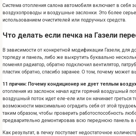
Система отопления салона автомобиля включает в себя э
воздухопроводы и воздушные заслонки. Это более серь
использованием очистителей или подручных средств.
Что делать если печка на Газели пере
В зависимости от конкретной модификации Газели, для 
торпеду и панель, либо же выкрутить буквально нескольк
поменял радиатор, обратно подключил вентилятор, патрубки
пластик обратно, спасибо заранее. О том, почему может 
11 причин: Почему кондиционер не дует теплым воздух
отопления из заслонок начал идти горячий воздушный пот
воздушный поток идет еле-еле или он начинает греться 
возможности максимально оградить себя от этой трудое
таким образом, чтобы проверить работоспособность любой
предварительно демонтировав всю переднюю панель в 
Как результат, в печку поступает недостаточное количест