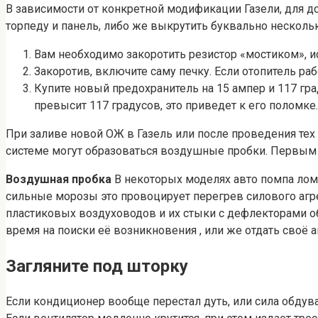
В зависимости от конкретной модификации Газели, для 
торпеду и панель, либо же выкрутить буквально несколь
Вам необходимо закоротить резистор «мостиком», ис
Закоротив, включите саму печку. Если отопитель ра
Купите новый предохранитель на 15 ампер и 117 гра
превысит 117 градусов, это приведет к его поломке
При заливе новой ОЖ в Газель или после проведения тех
системе могут образоваться воздушные пробки. Первым 
Воздушная пробка
В некоторых моделях авто помпа лома
сильные морозы это провоцирует перегрев силового агре
пластиковых воздуховодов и их стыки с дефлекторами об
время на поиски её возникновения , или же отдать своё 
Загляните под шторку
Если кондиционер вообще перестал дуть, или сила обдува