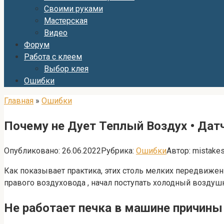
Своими руками
Мастерская
Видео
Форум
Работа с клеем
Выбор клея
Ошибки
Главная
»
Ошибки
Почему не Дует Теплый Воздух • Дат
Опубликовано:
26.06.2022
Рубрика:
Ошибки
Автор:
mistake
Как показывает практика, этих столь мелких передвижени
правого воздуховода , начал поступать холодный воздуш
Не работает печка в машине причины