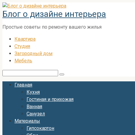
Перейти
Блог о дизайне интерьера
к
контенту
Простые советы по ремонту вашего жилья
Квартира
Студия
Загородный дом
Мебель
Поиск:
Главная
Кухня
Гостиная и прихожая
Ванная
Санузел
Материалы
Гипсокартон