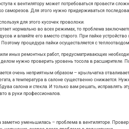
доступа к вентилятору может потребоваться провести сло
ко саморезов. Для этого нужно придерживаться последова
пользуя для этого кусочек проволоки.
ботает нормально во всех режимах, то проблема заключает
дусов и впаяйте его вместо старого. При пайке устройство
. Поэтому процедура пайки осуществляется с теплоотводом
 или иных ремонтных работ, предусматривающих необходим
делом нужно проверить уровень тосола в расширителе. П
ется очень неприятным образом – крыльчатка отваливаетс
гата, а температура в салоне существенно снижается. Ну
дува салона и стекла. И только вам решать, исправлять э
авто в руки профессионалов.
 заметно уменьшилась – проблема в вентиляторе. Проверьт