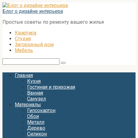
Перейти
к
Блог о дизайне интерьера
контенту
Простые советы по ремонту вашего жилья
Квартира
Студия
Загородный дом
Мебель
Поиск:
Главная
Кухня
Гостиная и прихожая
Ванная
Санузел
Материалы
Гипсокартон
Обои
Металл
Дерево
Силикон