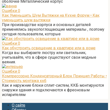
оболочке Металлический корпус
Ошибки
0
Как Уменьшить Шум Вытяжки на Кухне Форум • Как
уменьшить шум вытяжки
При производстве корпуса и основных деталей
применялись звукопоглощающие материалы , поэтому
сегодня пользователи, которые
Ошибки
0
Как обустроить освещение в квартире или в доме
Когда вы выбираете люстру или светильник,
учитывайте, что в сфере существуют свои модные
веяния.
Ошибки
0
Компрессорно Конденсаторный Блок Принцип Работы •
Стоимость монтажа ккб
Как и наружние блоки сплит-систем, ККБ монтируются
снаружи здания и подключаются к фреоновым
испарителям
О сайте
Обзоры