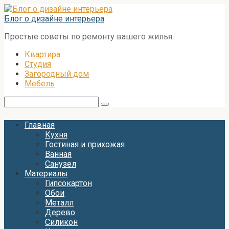
Перейти
к
Блог о дизайне интерьера
контенту
Простые советы по ремонту вашего жилья
Квартира
Студия
Загородный дом
Мебель
Поиск:
Главная
Кухня
Гостиная и прихожая
Ванная
Санузел
Материалы
Гипсокартон
Обои
Металл
Дерево
Силикон