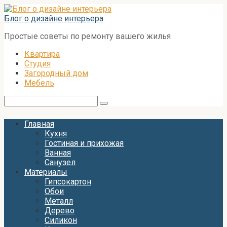
Перейти
к
Блог о дизайне интерьера
контенту
Простые советы по ремонту вашего жилья
Квартира
Студия
Загородный дом
Мебель
Поиск:
Главная
Кухня
Гостиная и прихожая
Ванная
Санузел
Материалы
Гипсокартон
Обои
Металл
Дерево
Силикон