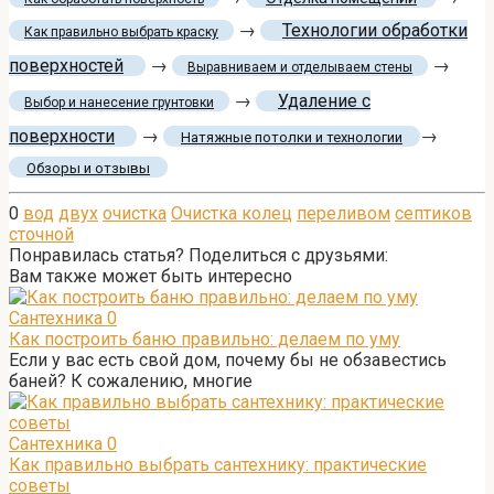
→
Технологии обработки
Как правильно выбрать краску
поверхностей
→
→
Выравниваем и отделываем стены
→
Удаление с
Выбор и нанесение грунтовки
поверхности
→
→
Натяжные потолки и технологии
Обзоры и отзывы
0
вод
двух
очистка
Очистка колец
переливом
септиков
сточной
Понравилась статья? Поделиться с друзьями:
Вам также может быть интересно
Сантехника
0
Как построить баню правильно: делаем по уму
Если у вас есть свой дом, почему бы не обзавестись
баней? К сожалению, многие
Сантехника
0
Как правильно выбрать сантехнику: практические
советы