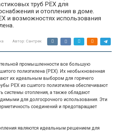
стиковых труб PEX для
снабжения и отопления в доме.
PEX и возможностях использования
лена.
ка
Автор:
Сантрек
пительной промышленности все большую
шитого полиэтилена (PEX). Их необыкновенная
елают их идеальным выбором для горячего
трубы PEX из сшитого полиэтилена обеспечивают
 системы отопления, а также обладают
димыми для долгосрочного использования. Эти
герметичность соединений и предотвращает
топления являются идеальным решением для