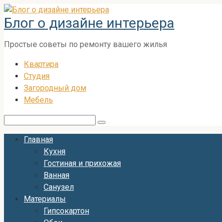
Перейти
Блог о дизайне интерьера
к
контенту
Простые советы по ремонту вашего жилья
Квартира
Студия
Загородный дом
Мебель
Поиск:
Главная
Кухня
Гостиная и прихожая
Ванная
Санузел
Материалы
Гипсокартон